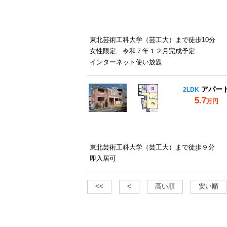
東北芸術工科大学（芸工大）まで徒歩10分
女性限定 令和７年１２月完成予定
インターネット使い放題
アパー
2LDK
5.7
万円
東北芸術工科大学（芸工大）まで徒歩９分
即入居可
<<
<
高い順
安い順