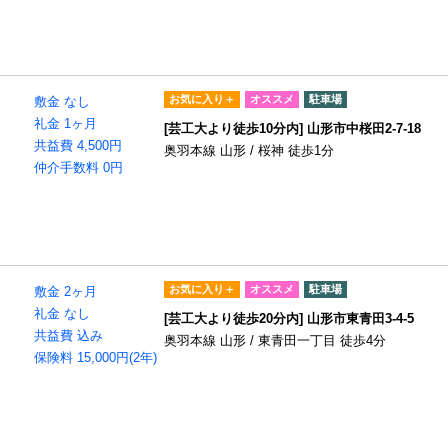
お気に入り＋
オススメ
駐車場
敷金 なし
礼金 1ヶ月
[芸工大より徒歩10分内] 山形市中桜田2-7-18
共益費 4,500円
奥羽本線 山形 / 桜神 徒歩1分
仲介手数料 0円
お気に入り＋
オススメ
駐車場
ト
敷金 2ヶ月
礼金 なし
[芸工大より徒歩20分内] 山形市東青田3-4-5
共益費 込み
奥羽本線 山形 / 東青田一丁目 徒歩4分
保険料 15,000円(2年)