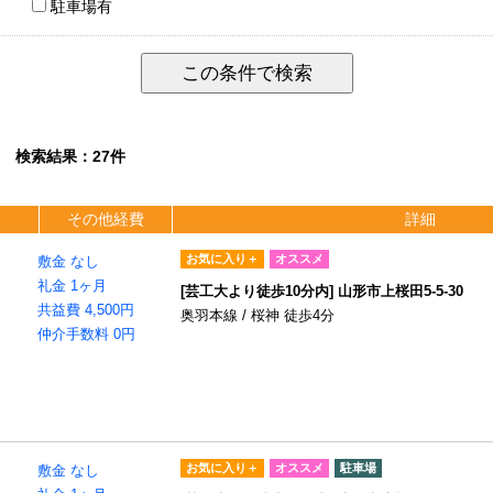
駐車場有
検索結果：27件
その他経費
詳細
お気に入り＋
オススメ
敷金 なし
礼金 1ヶ月
[芸工大より徒歩10分内] 山形市上桜田5-5-30
共益費 4,500円
奥羽本線 / 桜神 徒歩4分
仲介手数料 0円
お気に入り＋
オススメ
駐車場
敷金 なし