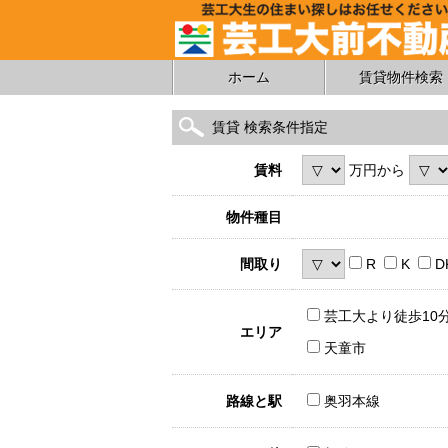
ホーム
賃貸物件検索
賃貸 検索条件指定
賃料
万円から
物件種目
間取り
R
K
D
芸工大より徒歩10
エリア
天童市
路線と駅
奥羽本線