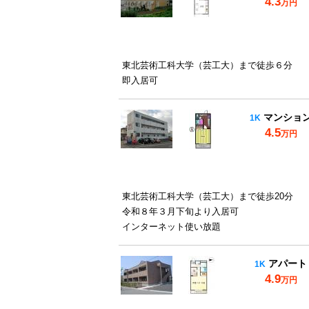
4.3
万円
東北芸術工科大学（芸工大）まで徒歩６分
即入居可
マンショ
1K
4.5
万円
東北芸術工科大学（芸工大）まで徒歩20分
令和８年３月下旬より入居可
インターネット使い放題
アパート
1K
4.9
万円