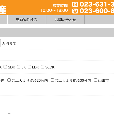
売買物件検索
お問い合わせ
万円まで
K
SDK
LK
LDK
SLDK
分内
芸工大より徒歩20分内
芸工大より徒歩30分内
山形市