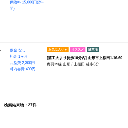
保険料 15,000円(2年
間)
お気に入り＋
オススメ
駐車場
ト
敷金 なし
礼金 1ヶ月
[芸工大より徒歩10分内] 山形市上桜田1-16-60
共益費 2,300円
奥羽本線 山形 / 上桜田 徒歩6分
町内会費 400円
検索結果物：27件