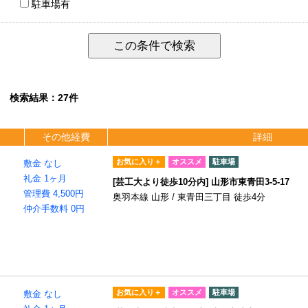
駐車場有
検索結果：27件
その他経費
詳細
お気に入り＋
オススメ
駐車場
敷金 なし
礼金 1ヶ月
[芸工大より徒歩10分内] 山形市東青田3-5-17
管理費 4,500円
奥羽本線 山形 / 東青田三丁目 徒歩4分
仲介手数料 0円
お気に入り＋
オススメ
駐車場
敷金 なし