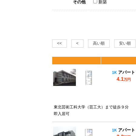
その他
新築
<<
<
高い順
安い順
アパート
1K
4.1
万円
東北芸術工科大学（芸工大）まで徒歩９分
即入居可
アパート
1K