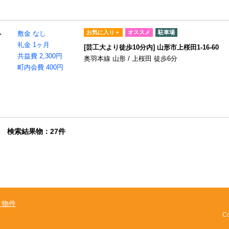
お気に入り＋
オススメ
駐車場
ト
敷金 なし
礼金 1ヶ月
[芸工大より徒歩10分内] 山形市上桜田1-16-60
共益費 2,300円
奥羽本線 山形 / 上桜田 徒歩6分
町内会費 400円
検索結果物：27件
り物件
Co