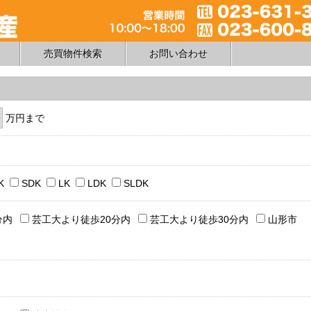
売買物件検索
お問い合わせ
万円まで
K
SDK
LK
LDK
SLDK
分内
芸工大より徒歩20分内
芸工大より徒歩30分内
山形市