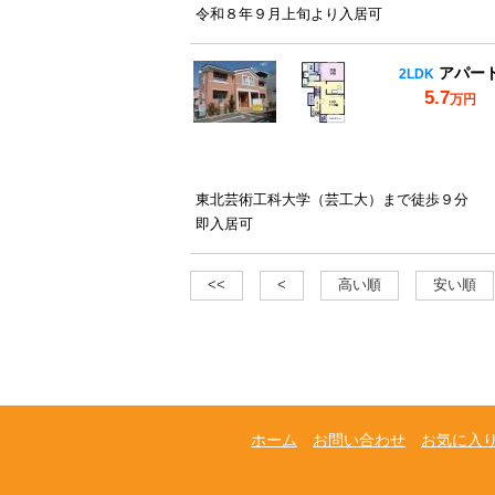
令和８年９月上旬より入居可
アパー
2LDK
5.7
万円
東北芸術工科大学（芸工大）まで徒歩９分
即入居可
<<
<
高い順
安い順
ホーム
お問い合わせ
お気に入