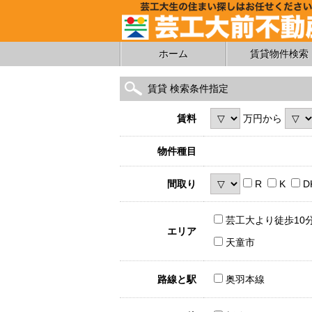
ホーム
賃貸物件検索
賃貸 検索条件指定
賃料
万円から
物件種目
間取り
R
K
D
芸工大より徒歩10
エリア
天童市
路線と駅
奥羽本線