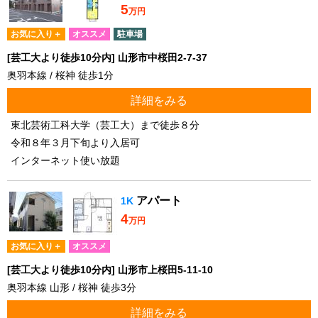
5
万円
お気に入り＋
オススメ
駐車場
[芸工大より徒歩10分内] 山形市中桜田2-7-37
奥羽本線 / 桜神 徒歩1分
詳細をみる
東北芸術工科大学（芸工大）まで徒歩８分
令和８年３月下旬より入居可
インターネット使い放題
アパート
1K
4
万円
お気に入り＋
オススメ
[芸工大より徒歩10分内] 山形市上桜田5-11-10
奥羽本線 山形 / 桜神 徒歩3分
詳細をみる