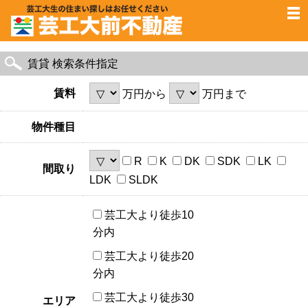
賃貸 検索条件指定
賃料
万円から
万円まで
物件種目
R
K
DK
SDK
LK
間取り
LDK
SLDK
芸工大より徒歩10
分内
芸工大より徒歩20
分内
芸工大より徒歩30
エリア