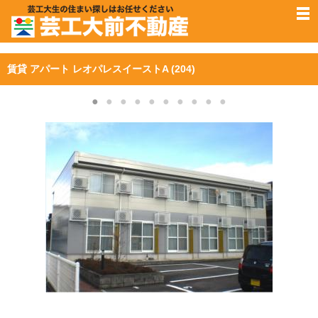
賃貸 アパート レオパレスイーストA (204)
●
●
●
●
●
●
●
●
●
●