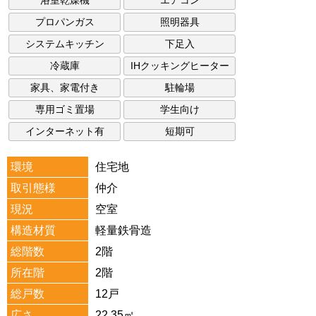
浴室乾燥機
エアコン
プロパンガス
照明器具
システムキッチン
下足入
冷蔵庫
IHクッキングヒーター
家具、家電付き
駐輪場
専用ゴミ置場
学生向け
インターネット有
短期可
環境
住宅地
取引態様
仲介
現況
空室
構造材質
軽量鉄骨造
総階数
2階
所在階
2階
総戸数
12戸
広さ
22.35㎡